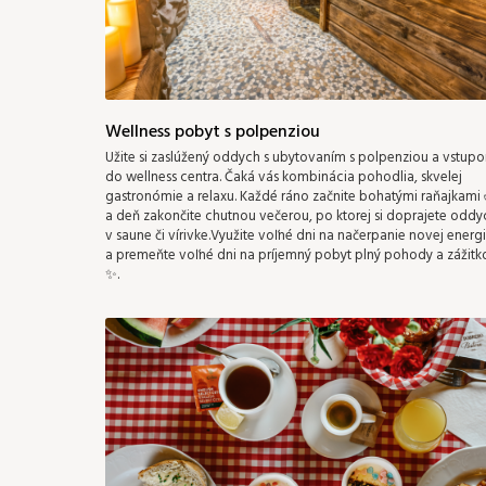
Wellness pobyt s polpenziou
Užite si zaslúžený oddych s ubytovaním s polpenziou a vstup
do wellness centra. Čaká vás kombinácia pohodlia, skvelej
gastronómie a relaxu. Každé ráno začnite bohatými raňajkami
a deň zakončite chutnou večerou, po ktorej si doprajete oddy
v saune či vírivke.Využite voľné dni na načerpanie novej energ
a premeňte voľné dni na príjemný pobyt plný pohody a zážitk
✨.