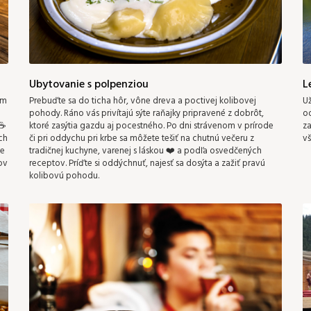
Ubytovanie s polpenziou
L
om
Prebuďte sa do ticha hôr, vône dreva a poctivej kolibovej
Už
pohody. Ráno vás privítajú sýte raňajky pripravené z dobrôt,
od
 ☕
ktoré zasýtia gazdu aj pocestného. Po dni strávenom v prírode
za
ch
či pri oddychu pri krbe sa môžete tešiť na chutnú večeru z
vš
ie
tradičnej kuchyne, varenej s láskou ❤️ a podľa osvedčených
ov
receptov. Príďte si oddýchnuť, najesť sa dosýta a zažiť pravú
kolibovú pohodu.