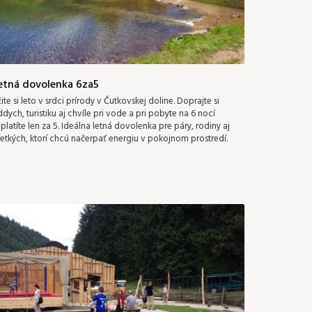
etná dovolenka 6za5
ite si leto v srdci prírody v Čutkovskej doline. Doprajte si
dych, turistiku aj chvíle pri vode a pri pobyte na 6 nocí
platíte len za 5. Ideálna letná dovolenka pre páry, rodiny aj
etkých, ktorí chcú načerpať energiu v pokojnom prostredí.